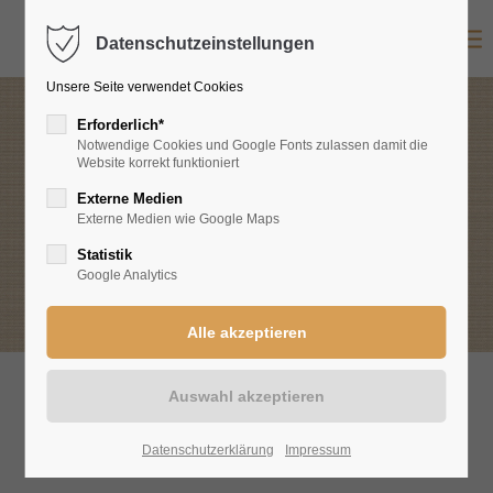
Datenschutzeinstellungen
Login
Unsere Seite verwendet Cookies
Benutzername
Erforderlich*
Notwendige Cookies und Google Fonts zulassen damit die
Website korrekt funktioniert
Speisen & Weine
Externe Medien
Passwort
Externe Medien wie Google Maps
Auszüge aus unserem Angebot
Statistik
Google Analytics
Anmelden
Register
|
Lost your password?
Support
Aktuelle Karten
Datenschutzerklärung
Impressum
Lorem ipsum dolor sit amet: