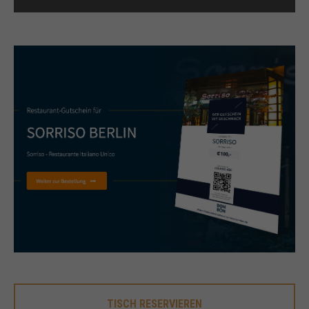
+44 1234 567 890
Drop us a line
info@yourdomain.com
About us
Lorem ipsum dolor sit amet, consectetuer
adipiscing elit.
Aenean commodo ligula eget dolor. Aenean massa.
Cum sociis natoque penatibus et magnis dis
parturient montes, nascetur ridiculus mus. Donec
quam felis, ultricies nec.
TISCH RESERVIEREN